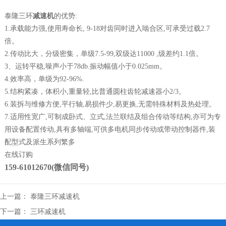
泰隆三环
减速机
的优势:
1.承载能力强,使用寿命长, 9-18对齿同时进入啮合区,可承受过载2.7
倍。
2.传动比大，分级密集，单级7.5-99,双级达11000 ,级差约1.1倍。
3、运转平稳,噪声小于78db.振动幅值小于0.025mm。
4.效率高，单级为92-96%.
5.结构紧凑，体积小,重量轻,比普通圆柱齿轮减速器小2/3。
6.装拆与维修方便,平行轴,易损件少,易更换,无需特殊材料及热处理。
7.适用性宽广,可制成卧式、立式,法兰联结及组合传动等结构,亦可为专
用设备配置传动,具有多轴端,可供多电机同步传动或带动控制器件,装
配型式及派生系列繁多
在线订购
159-61012670(微信同号)
上一篇：
泰隆三环减速机
下一篇：
三环减速机